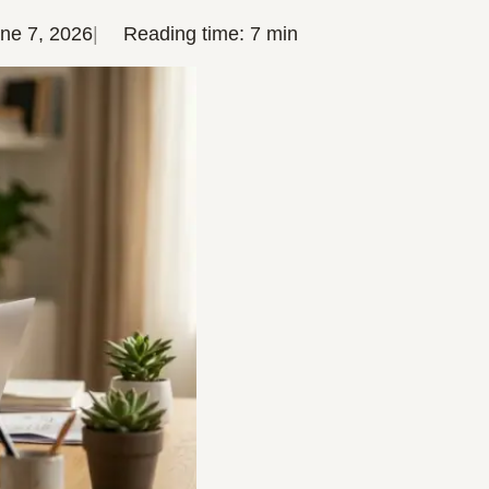
ne 7, 2026
Reading time: 7 min