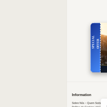
S
P
E
C
I
A
L
O
F
F
E
R
Information
Sobre Nós – Quem Somos | A