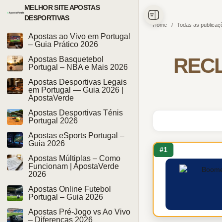
MELHOR SITE APOSTAS
DESPORTIVAS
Home
/
Todas as publicaç
Apostas ao Vivo em Portugal
– Guia Prático 2026
REC
Apostas Basquetebol
Portugal – NBA e Mais 2026
Apostas Desportivas Legais
em Portugal — Guia 2026 |
ApostaVerde
Apostas Desportivas Ténis
Portugal 2026
Apostas eSports Portugal –
Guia 2026
#1
Apostas Múltiplas – Como
Funcionam | ApostaVerde
2026
Apostas Online Futebol
Portugal – Guia 2026
Apostas Pré-Jogo vs Ao Vivo
– Diferenças 2026