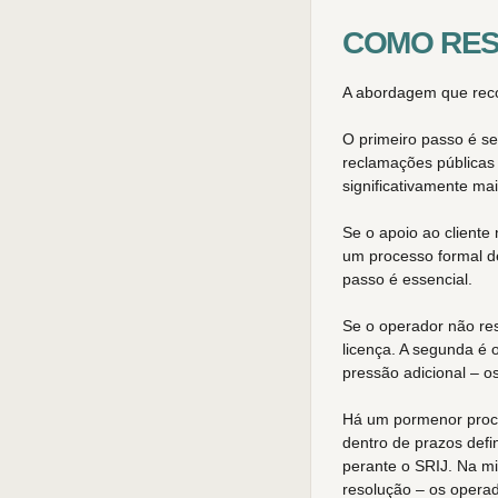
COMO RES
A abordagem que reco
O primeiro passo é se
reclamações públicas
significativamente ma
Se o apoio ao cliente
um processo formal d
passo é essencial.
Se o operador não res
licença. A segunda é 
pressão adicional – o
Há um pormenor proce
dentro de prazos defi
perante o SRIJ. Na m
resolução – os operad