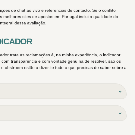
es de chat ao vivo e referências de contacto. Se o conflito
os melhores sites de apostas em Portugal inclui a qualidade do
integral dessa avaliação.
DICADOR
ador trata as reclamações é, na minha experiência, o indicador
 com transparência e com vontade genuína de resolver, são os
e obstruem estão a dizer-te tudo o que precisas de saber sobre a