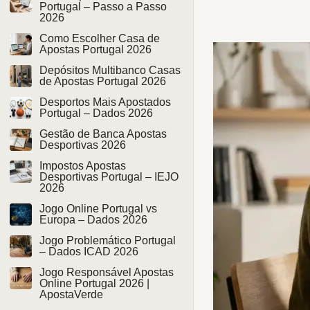
Portugal – Passo a Passo
2026
Como Escolher Casa de
Apostas Portugal 2026
Depósitos Multibanco Casas
de Apostas Portugal 2026
Desportos Mais Apostados
Portugal – Dados 2026
Gestão de Banca Apostas
Desportivas 2026
Impostos Apostas
Desportivas Portugal – IEJO
2026
Jogo Online Portugal vs
Europa – Dados 2026
Jogo Problemático Portugal
– Dados ICAD 2026
Jogo Responsável Apostas
Online Portugal 2026 |
ApostaVerde