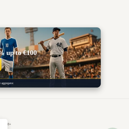
% up to €100
e aggregator.
bly. 18+