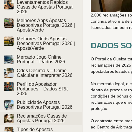
Levantamentos Rápidos
Casas de Apostas Portugal
2026
2.090 reclamações sob
Melhores Apps Apostas
continua ativo e a de
Desportivas Portugal 2026 |
licenciados também r
ApostaVerde
Melhores Odds Apostas
Desportivas Portugal 2026 |
DADOS SO
ApostaVerde
Mercado Jogo Online
O Portal da Queixa to
Portugal – Dados 2026
reclamações de 2025 r
Odds Decimais – Como
apostadores lesados 
Calcular e Interpretar 2026
No mercado legal, o c
Perfil do Apostador
Português – Dados SRIJ
dentro de prazos razo
2026
condições de bónus c
reclamações que envo
Publicidade Apostas
Desportivas Portugal 2026
proteção.
Reclamações Casas de
Apostas Portugal 2026
O contraste entre mer
ao Centro de Arbitrag
Tipos de Apostas