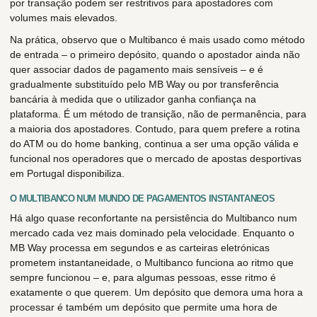
por transação podem ser restritivos para apostadores com
volumes mais elevados.
Na prática, observo que o Multibanco é mais usado como método
de entrada – o primeiro depósito, quando o apostador ainda não
quer associar dados de pagamento mais sensíveis – e é
gradualmente substituído pelo MB Way ou por transferência
bancária à medida que o utilizador ganha confiança na
plataforma. É um método de transição, não de permanência, para
a maioria dos apostadores. Contudo, para quem prefere a rotina
do ATM ou do home banking, continua a ser uma opção válida e
funcional nos operadores que o mercado de apostas desportivas
em Portugal disponibiliza.
O MULTIBANCO NUM MUNDO DE PAGAMENTOS INSTANTÂNEOS
Há algo quase reconfortante na persistência do Multibanco num
mercado cada vez mais dominado pela velocidade. Enquanto o
MB Way processa em segundos e as carteiras eletrónicas
prometem instantaneidade, o Multibanco funciona ao ritmo que
sempre funcionou – e, para algumas pessoas, esse ritmo é
exatamente o que querem. Um depósito que demora uma hora a
processar é também um depósito que permite uma hora de