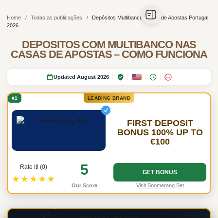
Home
/
Todas as publicações
/
Depósitos Multibanco Casas de Apostas Portugal
2026
DEPÓSITOS COM MULTIBANCO NAS
CASAS DE APOSTAS – COMO FUNCIONA
Updated August 2026
18+
#1
LEADING BRAND
FIRST DEPOSIT
BONUS 100% UP TO
€100
5
Rate it! (0)
GET BONUS
★★★★★
Our Score
Visit Boomerang Bet