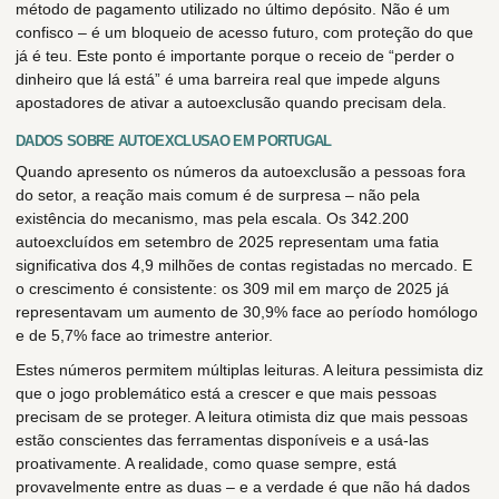
método de pagamento utilizado no último depósito. Não é um
confisco – é um bloqueio de acesso futuro, com proteção do que
já é teu. Este ponto é importante porque o receio de “perder o
dinheiro que lá está” é uma barreira real que impede alguns
apostadores de ativar a autoexclusão quando precisam dela.
DADOS SOBRE AUTOEXCLUSÃO EM PORTUGAL
Quando apresento os números da autoexclusão a pessoas fora
do setor, a reação mais comum é de surpresa – não pela
existência do mecanismo, mas pela escala. Os 342.200
autoexcluídos em setembro de 2025 representam uma fatia
significativa dos 4,9 milhões de contas registadas no mercado. E
o crescimento é consistente: os 309 mil em março de 2025 já
representavam um aumento de 30,9% face ao período homólogo
e de 5,7% face ao trimestre anterior.
Estes números permitem múltiplas leituras. A leitura pessimista diz
que o jogo problemático está a crescer e que mais pessoas
precisam de se proteger. A leitura otimista diz que mais pessoas
estão conscientes das ferramentas disponíveis e a usá-las
proativamente. A realidade, como quase sempre, está
provavelmente entre as duas – e a verdade é que não há dados