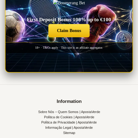
First Deposit Bonus 100% up to €100
Claim Bonus
18+ · T&Cs apply · This site is an affiliate aggregator.
Information
Sobre Nós – Quem Somos | ApostaVerde
Política de Cookies | ApostaVerde
Política de Privacidade | ApostaVerde
Informação Legal | ApostaVerde
Sitemap