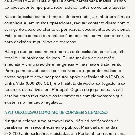
da exclusão – durante o qual a conta permanece inativa, dando
ao apostador tempo para reconsiderar antes de voltar a apostar.
Nas autoexclusões por tempo indeterminado, a reabertura é mais
complexa e, em muitos operadores, requer contacto direto com o
serviço de apoio ao cliente e, por vezes, documentação adicional.
Este processo mais burocrático é intencional: serve como barreira
para decisões impulsivas de regresso.
Há algo que poucos mencionam: a autoexclusão, por si só, não
resolve um problema de jogo. É uma medida de proteção
imediata – um travão de emergência – mas não é tratamento.
Para quem se autoexclui por motivos de jogo problemático, o
passo seguinte deve ser procurar apoio profissional: o ICAD, a
Linha Vida (808 200 514) e o Instituto de Apoio ao Jogador são
recursos disponíveis em Portugal. O guia de jogo responsável
detalha estes recursos e as ferramentas complementares que
existem no mercado regulado.
A AUTOEXCLUSÃO COMO ATO DE CORAGEM SILENCIOSO
Ninguém celebra uma autoexclusão. Não há notificações de
parabéns nem reconhecimento público. Mas cada uma das
342.200 autoexclusões registadas em Portugal representa uma