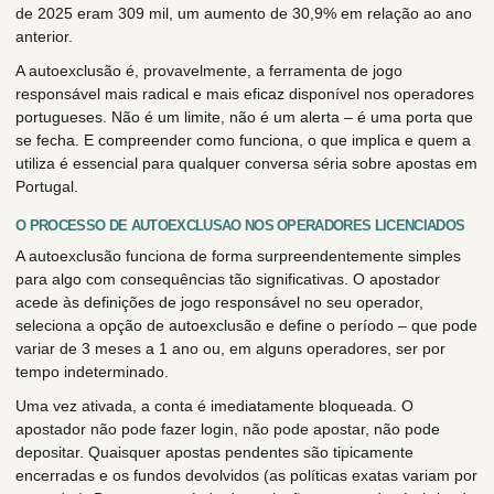
de 2025 eram 309 mil, um aumento de 30,9% em relação ao ano
anterior.
A autoexclusão é, provavelmente, a ferramenta de jogo
responsável mais radical e mais eficaz disponível nos operadores
portugueses. Não é um limite, não é um alerta – é uma porta que
se fecha. E compreender como funciona, o que implica e quem a
utiliza é essencial para qualquer conversa séria sobre apostas em
Portugal.
O PROCESSO DE AUTOEXCLUSÃO NOS OPERADORES LICENCIADOS
A autoexclusão funciona de forma surpreendentemente simples
para algo com consequências tão significativas. O apostador
acede às definições de jogo responsável no seu operador,
seleciona a opção de autoexclusão e define o período – que pode
variar de 3 meses a 1 ano ou, em alguns operadores, ser por
tempo indeterminado.
Uma vez ativada, a conta é imediatamente bloqueada. O
apostador não pode fazer login, não pode apostar, não pode
depositar. Quaisquer apostas pendentes são tipicamente
encerradas e os fundos devolvidos (as políticas exatas variam por