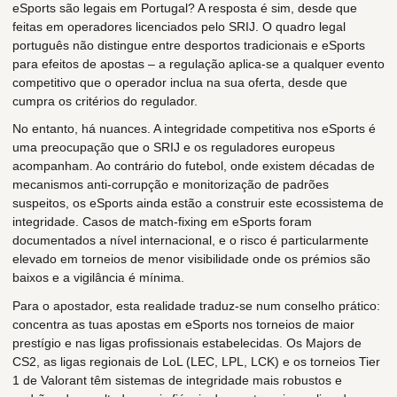
eSports são legais em Portugal? A resposta é sim, desde que
feitas em operadores licenciados pelo SRIJ. O quadro legal
português não distingue entre desportos tradicionais e eSports
para efeitos de apostas – a regulação aplica-se a qualquer evento
competitivo que o operador inclua na sua oferta, desde que
cumpra os critérios do regulador.
No entanto, há nuances. A integridade competitiva nos eSports é
uma preocupação que o SRIJ e os reguladores europeus
acompanham. Ao contrário do futebol, onde existem décadas de
mecanismos anti-corrupção e monitorização de padrões
suspeitos, os eSports ainda estão a construir este ecossistema de
integridade. Casos de match-fixing em eSports foram
documentados a nível internacional, e o risco é particularmente
elevado em torneios de menor visibilidade onde os prémios são
baixos e a vigilância é mínima.
Para o apostador, esta realidade traduz-se num conselho prático:
concentra as tuas apostas em eSports nos torneios de maior
prestígio e nas ligas profissionais estabelecidas. Os Majors de
CS2, as ligas regionais de LoL (LEC, LPL, LCK) e os torneios Tier
1 de Valorant têm sistemas de integridade mais robustos e