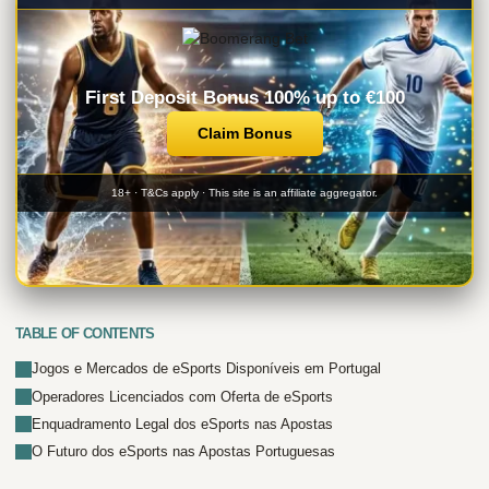
First Deposit Bonus 100% up to €100
Claim Bonus
18+ · T&Cs apply · This site is an affiliate aggregator.
TABLE OF CONTENTS
Jogos e Mercados de eSports Disponíveis em Portugal
Operadores Licenciados com Oferta de eSports
Enquadramento Legal dos eSports nas Apostas
O Futuro dos eSports nas Apostas Portuguesas