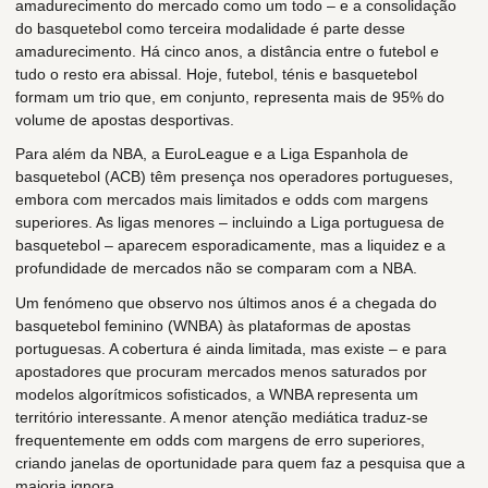
amadurecimento do mercado como um todo – e a consolidação
do basquetebol como terceira modalidade é parte desse
amadurecimento. Há cinco anos, a distância entre o futebol e
tudo o resto era abissal. Hoje, futebol, ténis e basquetebol
formam um trio que, em conjunto, representa mais de 95% do
volume de apostas desportivas.
Para além da NBA, a EuroLeague e a Liga Espanhola de
basquetebol (ACB) têm presença nos operadores portugueses,
embora com mercados mais limitados e odds com margens
superiores. As ligas menores – incluindo a Liga portuguesa de
basquetebol – aparecem esporadicamente, mas a liquidez e a
profundidade de mercados não se comparam com a NBA.
Um fenómeno que observo nos últimos anos é a chegada do
basquetebol feminino (WNBA) às plataformas de apostas
portuguesas. A cobertura é ainda limitada, mas existe – e para
apostadores que procuram mercados menos saturados por
modelos algorítmicos sofisticados, a WNBA representa um
território interessante. A menor atenção mediática traduz-se
frequentemente em odds com margens de erro superiores,
criando janelas de oportunidade para quem faz a pesquisa que a
maioria ignora.