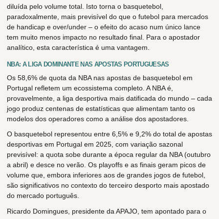
diluída pelo volume total. Isto torna o basquetebol,
paradoxalmente, mais previsível do que o futebol para mercados
de handicap e over/under – o efeito do acaso num único lance
tem muito menos impacto no resultado final. Para o apostador
analítico, esta característica é uma vantagem.
NBA: A LIGA DOMINANTE NAS APOSTAS PORTUGUESAS
Os 58,6% de quota da NBA nas apostas de basquetebol em
Portugal refletem um ecossistema completo. A NBA é,
provavelmente, a liga desportiva mais datificada do mundo – cada
jogo produz centenas de estatísticas que alimentam tanto os
modelos dos operadores como a análise dos apostadores.
O basquetebol representou entre 6,5% e 9,2% do total de apostas
desportivas em Portugal em 2025, com variação sazonal
previsível: a quota sobe durante a época regular da NBA (outubro
a abril) e desce no verão. Os playoffs e as finais geram picos de
volume que, embora inferiores aos de grandes jogos de futebol,
são significativos no contexto do terceiro desporto mais apostado
do mercado português.
Ricardo Domingues, presidente da APAJO, tem apontado para o