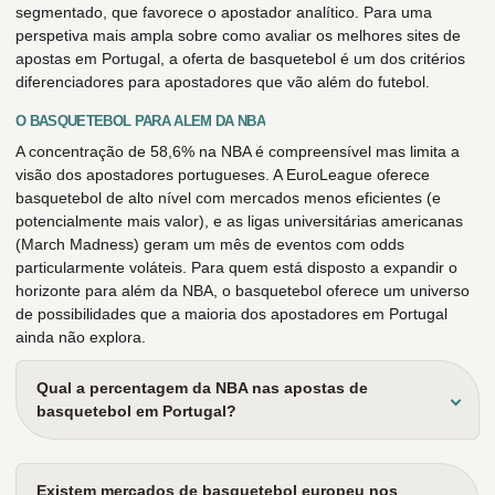
segmentado, que favorece o apostador analítico. Para uma
perspetiva mais ampla sobre como avaliar os melhores sites de
apostas em Portugal, a oferta de basquetebol é um dos critérios
diferenciadores para apostadores que vão além do futebol.
O BASQUETEBOL PARA ALÉM DA NBA
A concentração de 58,6% na NBA é compreensível mas limita a
visão dos apostadores portugueses. A EuroLeague oferece
basquetebol de alto nível com mercados menos eficientes (e
potencialmente mais valor), e as ligas universitárias americanas
(March Madness) geram um mês de eventos com odds
particularmente voláteis. Para quem está disposto a expandir o
horizonte para além da NBA, o basquetebol oferece um universo
de possibilidades que a maioria dos apostadores em Portugal
ainda não explora.
Qual a percentagem da NBA nas apostas de
basquetebol em Portugal?
Existem mercados de basquetebol europeu nos