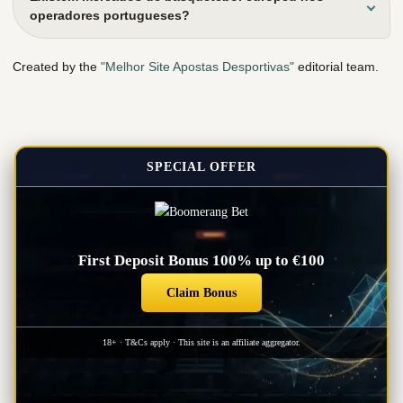
operadores portugueses?
Created by the
"Melhor Site Apostas Desportivas"
editorial team.
SPECIAL OFFER
First Deposit Bonus 100% up to €100
Claim Bonus
18+ · T&Cs apply · This site is an affiliate aggregator.