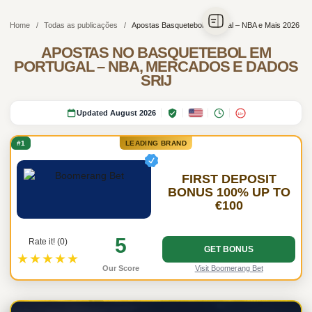
Home
/
Todas as publicações
/
Apostas Basquetebol Portugal – NBA e Mais 2026
APOSTAS NO BASQUETEBOL EM
PORTUGAL – NBA, MERCADOS E DADOS
SRIJ
Updated August 2026
18+
#1
LEADING BRAND
FIRST DEPOSIT
BONUS 100% UP TO
€100
5
Rate it! (0)
GET BONUS
★★★★★
Our Score
Visit Boomerang Bet