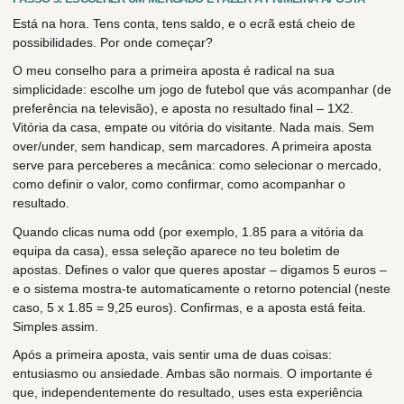
Está na hora. Tens conta, tens saldo, e o ecrã está cheio de
possibilidades. Por onde começar?
O meu conselho para a primeira aposta é radical na sua
simplicidade: escolhe um jogo de futebol que vás acompanhar (de
preferência na televisão), e aposta no resultado final – 1X2.
Vitória da casa, empate ou vitória do visitante. Nada mais. Sem
over/under, sem handicap, sem marcadores. A primeira aposta
serve para perceberes a mecânica: como selecionar o mercado,
como definir o valor, como confirmar, como acompanhar o
resultado.
Quando clicas numa odd (por exemplo, 1.85 para a vitória da
equipa da casa), essa seleção aparece no teu boletim de
apostas. Defines o valor que queres apostar – digamos 5 euros –
e o sistema mostra-te automaticamente o retorno potencial (neste
caso, 5 x 1.85 = 9,25 euros). Confirmas, e a aposta está feita.
Simples assim.
Após a primeira aposta, vais sentir uma de duas coisas:
entusiasmo ou ansiedade. Ambas são normais. O importante é
que, independentemente do resultado, uses esta experiência