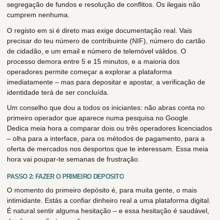
segregação de fundos e resolução de conflitos. Os ilegais não
cumprem nenhuma.
O registo em si é direto mas exige documentação real. Vais
precisar do teu número de contribuinte (NIF), número do cartão
de cidadão, e um email e número de telemóvel válidos. O
processo demora entre 5 e 15 minutos, e a maioria dos
operadores permite começar a explorar a plataforma
imediatamente – mas para depositar e apostar, a verificação de
identidade terá de ser concluída.
Um conselho que dou a todos os iniciantes: não abras conta no
primeiro operador que aparece numa pesquisa no Google.
Dedica meia hora a comparar dois ou três operadores licenciados
– olha para a interface, para os métodos de pagamento, para a
oferta de mercados nos desportos que te interessam. Essa meia
hora vai poupar-te semanas de frustração.
PASSO 2: FAZER O PRIMEIRO DEPÓSITO
O momento do primeiro depósito é, para muita gente, o mais
intimidante. Estás a confiar dinheiro real a uma plataforma digital.
É natural sentir alguma hesitação – e essa hesitação é saudável,