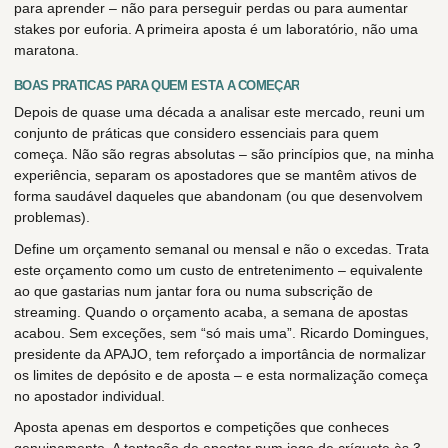
para aprender – não para perseguir perdas ou para aumentar
stakes por euforia. A primeira aposta é um laboratório, não uma
maratona.
BOAS PRÁTICAS PARA QUEM ESTÁ A COMEÇAR
Depois de quase uma década a analisar este mercado, reuni um
conjunto de práticas que considero essenciais para quem
começa. Não são regras absolutas – são princípios que, na minha
experiência, separam os apostadores que se mantêm ativos de
forma saudável daqueles que abandonam (ou que desenvolvem
problemas).
Define um orçamento semanal ou mensal e não o excedas. Trata
este orçamento como um custo de entretenimento – equivalente
ao que gastarias num jantar fora ou numa subscrição de
streaming. Quando o orçamento acaba, a semana de apostas
acabou. Sem exceções, sem “só mais uma”. Ricardo Domingues,
presidente da APAJO, tem reforçado a importância de normalizar
os limites de depósito e de aposta – e esta normalização começa
no apostador individual.
Aposta apenas em desportos e competições que conheces