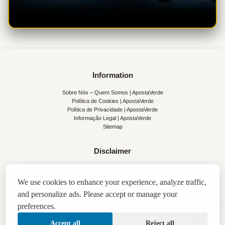
Information
Sobre Nós – Quem Somos | ApostaVerde
Política de Cookies | ApostaVerde
Política de Privacidade | ApostaVerde
Informação Legal | ApostaVerde
Sitemap
Disclaimer
This guide is for informational purposes only. Please play responsibly. 18+
We use cookies to improve your experience. By staying on the site, you agree to
our
We use cookies to enhance your experience, analyze traffic,
policy
.
and personalize ads. Please accept or manage your
This site contains affiliate links. We may receive a commission if you make a purchase
preferences.
through them, at no additional cost to you.
14:45
If you are struggling with gambling addiction, you can find help
here
.
Accept all
Reject all