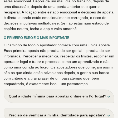
estás emocional. Depois de um mau dia no trabalho, depois de
uma discussão, depois de uma perda anterior que queres
recuperar. A ligação entre estado emocional e decisões de aposta
é direta: quando estás emocionalmente carregado, o risco de
decisões impulsivas multiplica-se. Se não estás num estado de
espírito neutro, fecha a app e volta amanhã.
O PRIMEIRO EURO É O MAIS IMPORTANTE
O caminho de todo o apostador começa com uma única aposta.
Essa primeira aposta não precisa de ser genial – precisa de ser
informada. Perceber a mecânica, respeitar os limites, escolher um
operador legal e tratar o processo como um aprendizado e não
como uma corrida ao lucro. Os apostadores que começam assim
são os que ainda estão ativos anos depois, a gerir a sua banca
com critério e a tirar prazer de um passatempo que, bem
enquadrado, é exatamente isso – um passatempo.
Qual a idade mínima para apostar online em Portugal?
Preciso de verificar a minha identidade para apostar?