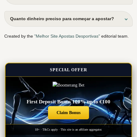
Quanto dinheiro preciso para começar a apostar?
Created by the
"Melhor Site Apostas Desportivas"
editorial team.
SPECIAL OFFER
First Deposit Bonus 100% up to €100
Claim Bonus
18+ · T&Cs apply · This site is an affiliate aggregator.